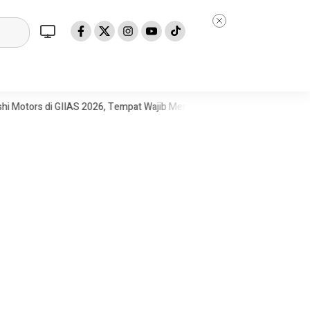
s di GIIAS 2026, Tempat Wajib Mencari Mobil Terbaik
Mendagri: Int