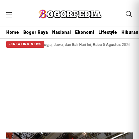
Home
Bogor Raya
Nasional
Ekonomi
Lifestyle
Hiburan
mas Antam di Jogja, Jawa, dan Bali Hari Ini, Rabu 5 Agustus 2026
Kunjungi B
BREAKING NEWS