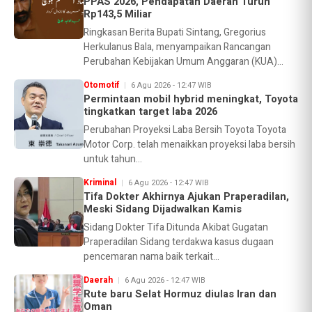
PPAS 2026, Pendapatan Daerah Turun
Rp143,5 Miliar
Ringkasan Berita Bupati Sintang, Gregorius
Herkulanus Bala, menyampaikan Rancangan
Perubahan Kebijakan Umum Anggaran (KUA)
dan...
Otomotif
6 Agu 2026 - 12:47 WIB
Permintaan mobil hybrid meningkat, Toyota
tingkatkan target laba 2026
Perubahan Proyeksi Laba Bersih Toyota Toyota
Motor Corp. telah menaikkan proyeksi laba bersih
untuk tahun...
Kriminal
6 Agu 2026 - 12:47 WIB
Tifa Dokter Akhirnya Ajukan Praperadilan,
Meski Sidang Dijadwalkan Kamis
Sidang Dokter Tifa Ditunda Akibat Gugatan
Praperadilan Sidang terdakwa kasus dugaan
pencemaran nama baik terkait...
Daerah
6 Agu 2026 - 12:47 WIB
Rute baru Selat Hormuz diulas Iran dan
Oman